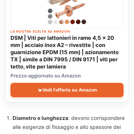
LA NOSTRA SCELTA SU AMAZON
DSM | Viti per lattonieri in rame 4,5 x 20
mm | acciaio inox A2 – rivestite | con
guarnizione EPDM (15 mm) | azionamento
TX | simile a DIN 7995 / DIN 9171 | viti per
tetto, vite per lamiera
Prezzo aggiornato su Amazon
Vedi l'offerta su Amazon
Diametro e lunghezza
: devono corrispondere
alle esigenze di fissaggio e allo spessore dei