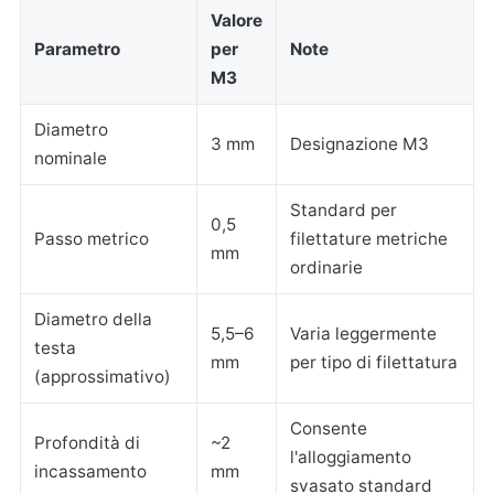
Valore
Parametro
per
Note
M3
Diametro
3 mm
Designazione M3
nominale
Standard per
0,5
Passo metrico
filettature metriche
mm
ordinarie
Diametro della
5,5–6
Varia leggermente
testa
mm
per tipo di filettatura
(approssimativo)
Consente
Profondità di
~2
l'alloggiamento
incassamento
mm
svasato standard