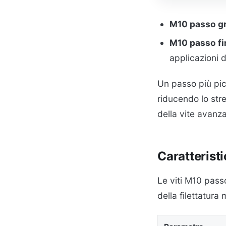
M10 passo gr
M10 passo fi
applicazioni d
Un passo più picc
riducendo lo stre
della vite avan
Caratterist
Le viti M10 pass
della filettatura 