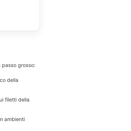
 a passo grosso:
ico della
i filetti della
in ambienti