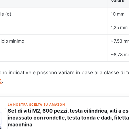
Valore
le (d)
10 mm
1,25 mm
iolo minimo
~7,53 m
~8,78 m
no indicative e possono variare in base alla classe di t
5
.
LA NOSTRA SCELTA SU AMAZON
Set di viti M2, 600 pezzi, testa cilindrica, viti a 
incassato con rondelle, testa tonda e dadi, filett
macchina