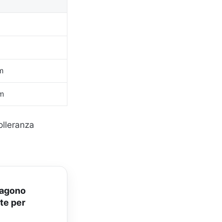
m
m
olleranza
esagono
ate per