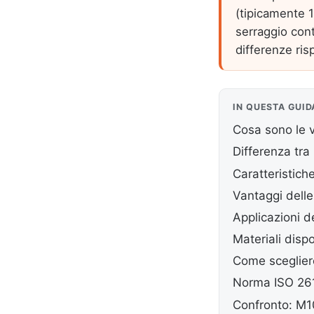
(tipicamente 1
serraggio cont
differenze ris
IN QUESTA GUID
Cosa sono le v
Differenza tr
Caratteristich
Vantaggi delle 
Applicazioni d
Materiali dispo
Come sceglier
Norma ISO 261 
Confronto: M1