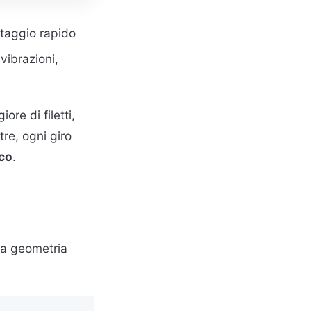
ntaggio rapido
vibrazioni,
re di filetti,
tre, ogni giro
co
.
la geometria