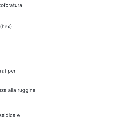
toforatura
(hex)
ra) per
nza alla ruggine
ssidica e