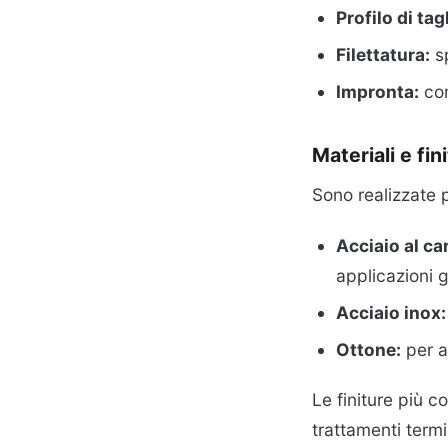
Profilo di tag
Filettatura:
sp
Impronta:
com
Materiali e fin
Sono realizzate 
Acciaio al ca
applicazioni 
Acciaio inox:
Ottone:
per ap
Le finiture più c
trattamenti termi