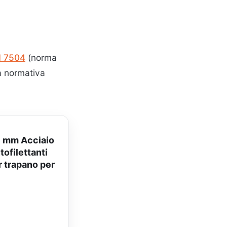
N 7504
(norma
a normativa
6 mm Acciaio
tofilettanti
r trapano per