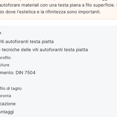
autoforare materiali con una testa piana a filo superficie. I
o dove l'estetica e la rifinitezza sono importanti.
A
ti autoforanti testa piatta
 tecniche delle viti autoforanti testa piatta
rofilo
niture
rimento: DIN 7504
ilo di taglio
mpronta
icazione
antaggi