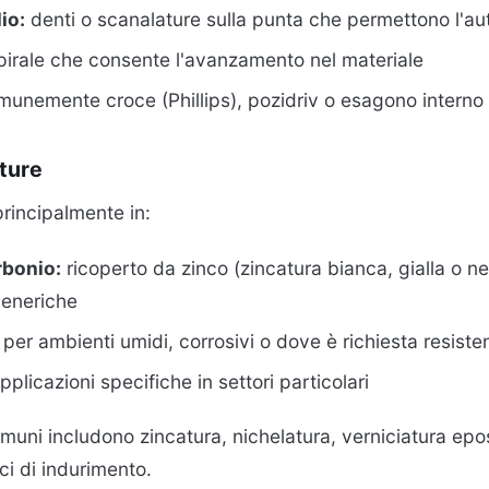
lio:
denti o scanalature sulla punta che permettono l'au
irale che consente l'avanzamento nel materiale
unemente croce (Phillips), pozidriv o esagono interno 
iture
principalmente in:
rbonio:
ricoperto da zinco (zincatura bianca, gialla o ne
generiche
per ambienti umidi, corrosivi o dove è richiesta resiste
plicazioni specifiche in settori particolari
omuni includono zincatura, nichelatura, verniciatura epo
ci di indurimento.