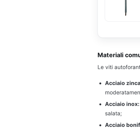
Materiali com
Le viti autoforan
Acciaio zinca
moderatament
Acciaio inox:
salata;
Acciaio bonif