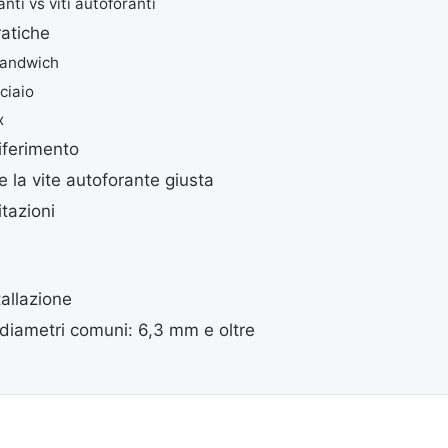
anti vs viti autoforanti
ratiche
sandwich
ciaio
x
iferimento
 la vite autoforante giusta
itazioni
tallazione
 diametri comuni: 6,3 mm e oltre