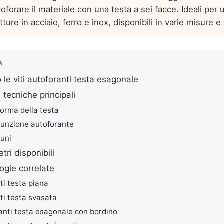
toforare il materiale con una testa a sei facce. Ideali per 
tture in acciaio, ferro e inox, disponibili in varie misure e
A
le viti autoforanti testa esagonale
 tecniche principali
orma della testa
 funzione autoforante
muni
tri disponibili
logie correlate
ti testa piana
nti testa svasata
ttanti testa esagonale con bordino