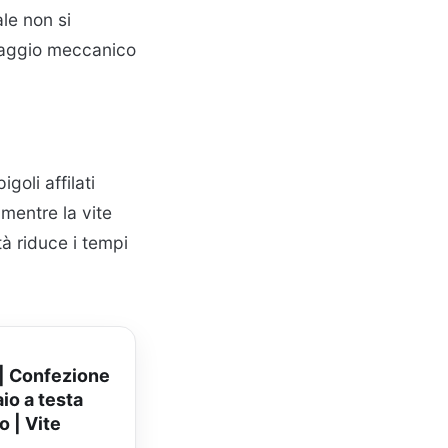
ale non si
raggio meccanico
goli affilati
 mentre la vite
à riduce i tempi
 | Confezione
io a testa
o | Vite