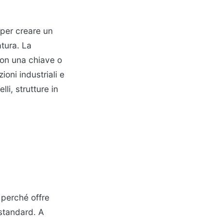
 per creare un
atura. La
 con una chiave o
oni industriali e
li, strutture in
 perché offre
standard. A