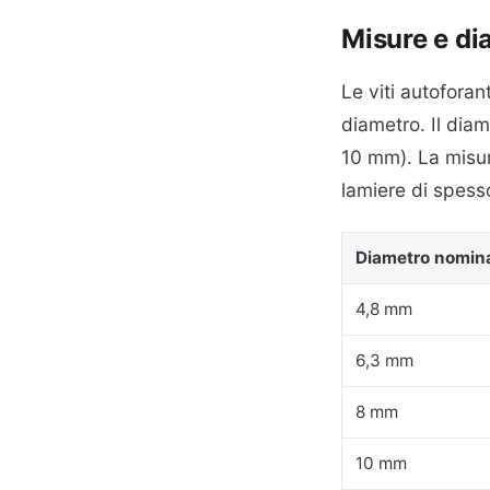
Misure e dia
Le viti autofora
diametro. Il dia
10 mm). La misura
lamiere di spess
Diametro nomin
4,8 mm
6,3 mm
8 mm
10 mm