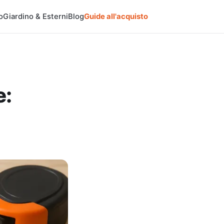
o
Giardino & Esterni
Blog
Guide all'acquisto
e: