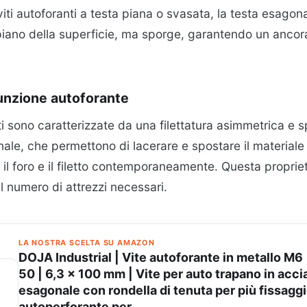
viti autoforanti a testa piana o svasata, la testa esagon
piano della superficie, ma sporge, garantendo un anco
funzione autoforante
ti sono caratterizzate da una filettatura asimmetrica e spi
nale, che permettono di lacerare e spostare il materiale
il foro e il filetto contemporaneamente. Questa propriet
il numero di attrezzi necessari.
LA NOSTRA SCELTA SU AMAZON
DOJA Industrial | Vite autoforante in metallo M6
50 | 6,3 x 100 mm | Vite per auto trapano in accia
esagonale con rondella di tenuta per più fissaggi
autoperforante per