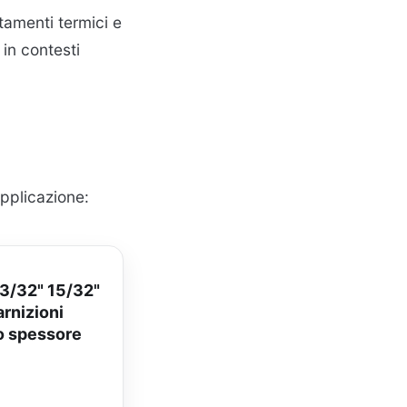
tamenti termici e
in contesti
applicazione:
13/32" 15/32"
arnizioni
lo spessore