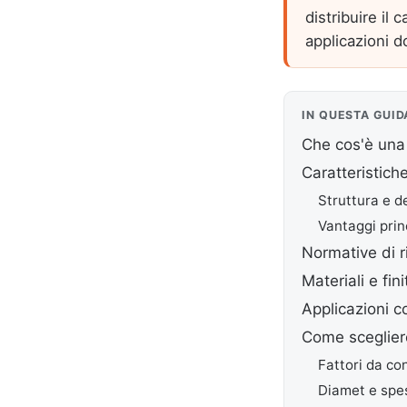
distribuire il 
applicazioni d
IN QUESTA GUID
Che cos'è una 
Caratteristich
Struttura e d
Vantaggi prin
Normative di r
Materiali e fin
Applicazioni 
Come scegliere
Fattori da co
Diamet e spes