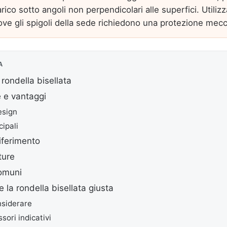
carico sotto angoli non perpendicolari alle superfici. Utilizz
ove gli spigoli della sede richiedono una protezione mecc
A
rondella bisellata
e e vantaggi
esign
cipali
iferimento
iture
comuni
 la rondella bisellata giusta
nsiderare
sori indicativi