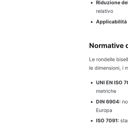
Riduzione de
relativo
Applicabilità
Normative d
Le rondelle bise
le dimensioni, i m
UNI EN ISO 7
metriche
DIN 6904:
nor
Europa
ISO 7091:
sta