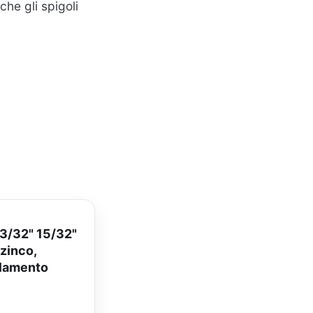
he gli spigoli
13/32" 15/32"
 zinco,
llamento