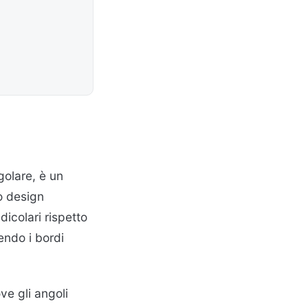
golare, è un
to design
icolari rispetto
endo i bordi
ve gli angoli