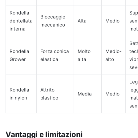
Rondella
Sup
Bloccaggio
dentellata
Alta
Medio
sens
meccanico
interna
mot
Set
Rondella
Forza conica
Molto
Medio-
tec
Grower
elastica
alta
alto
vib
sev
Leg
Rondella
Attrito
leg
Media
Medio
in nylon
plastico
mat
sens
Vantaggi e limitazioni