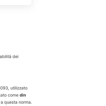
bilità dei
93, utilizzato
citato come
din
i a questa norma.