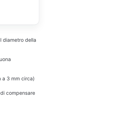
 diametro della
buona
m a 3 mm circa)
tà di compensare