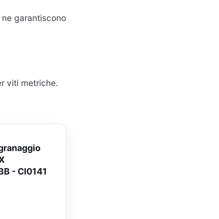
e ne garantiscono
r viti metriche.
ngranaggio
PX
BB - CI0141