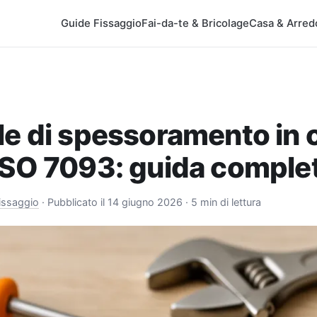
Guide Fissaggio
Fai-da-te & Bricolage
Casa & Arred
le di spessoramento in 
ISO 7093: guida comple
issaggio
·
Pubblicato il 14 giugno 2026
· 5 min di lettura