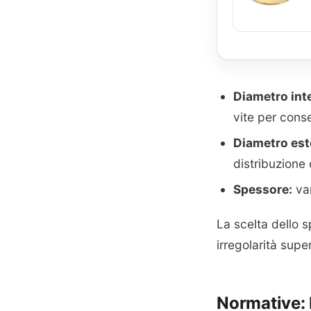
Diametro int
vite per conse
Diametro est
distribuzione 
Spessore:
var
La scelta dello 
irregolarità superf
Normative: