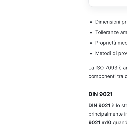
Dimensioni pr
Tolleranze a
Proprietà me
Metodi di pro
La ISO 7093 è am
componenti tra di
DIN 9021
DIN 9021
è lo st
principalmente i
9021 m10
quando