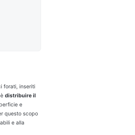
forati, inseriti
e è
distribuire il
perficie e
per questo scopo
bili e alla