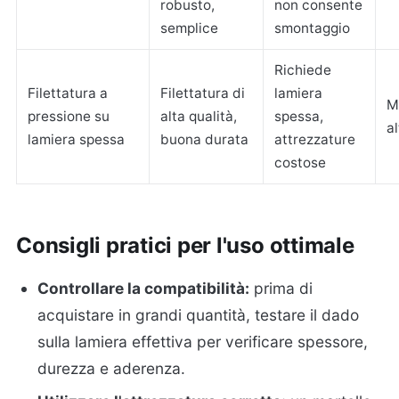
robusto,
non consente
semplice
smontaggio
Richiede
Filettatura a
Filettatura di
lamiera
M
pressione su
alta qualità,
spessa,
al
lamiera spessa
buona durata
attrezzature
costose
Consigli pratici per l'uso ottimale
Controllare la compatibilità:
prima di
acquistare in grandi quantità, testare il dado
sulla lamiera effettiva per verificare spessore,
durezza e aderenza.