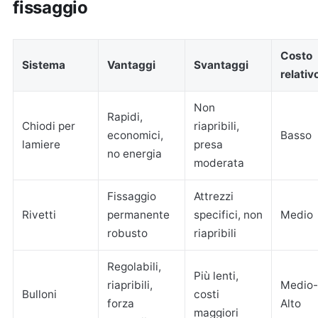
fissaggio
Costo
Sistema
Vantaggi
Svantaggi
relativ
Non
Rapidi,
Chiodi per
riapribili,
economici,
Basso
lamiere
presa
no energia
moderata
Fissaggio
Attrezzi
Rivetti
permanente
specifici, non
Medio
robusto
riapribili
Regolabili,
Più lenti,
riapribili,
Medio-
Bulloni
costi
forza
Alto
maggiori