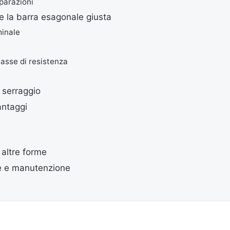
iparazioni
e la barra esagonale giusta
inale
lasse di resistenza
e serraggio
antaggi
 altre forme
e e manutenzione