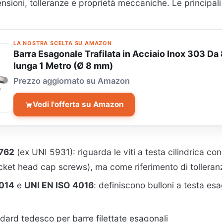
nsioni, tolleranze e proprietà meccaniche. Le principali
LA NOSTRA SCELTA SU AMAZON
Barra Esagonale Trafilata in Acciaio Inox 303 Da
lunga 1 Metro (Ø 8 mm)
Prezzo aggiornato su Amazon
Vedi l'offerta su Amazon
4762
(ex UNI 5931): riguarda le viti a testa cilindrica c
cket head cap screws), ma come riferimento di tolleranz
4014
e
UNI EN ISO 4016
: definiscono bulloni a testa esa
ndard tedesco per barre filettate esagonali