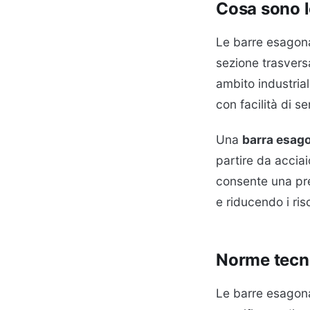
Cosa sono l
Le barre esagonal
sezione trasvers
ambito industria
con facilità di 
Una
barra esago
partire da accia
consente una pre
e riducendo i ri
Norme tecni
Le barre esagona