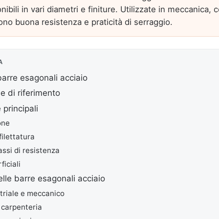
ibili in vari diametri e finiture. Utilizzate in meccanica, 
rono buona resistenza e praticità di serraggio.
A
arre esagonali acciaio
 di riferimento
 principali
one
ilettatura
assi di resistenza
ficiali
elle barre esagonali acciaio
triale e meccanico
 carpenteria