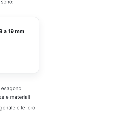
 sono:
 8 a 19 mm
on esagono
e e materiali
gonale e le loro