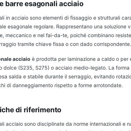
e barre esagonali acciaio
i in acciaio sono elementi di fissaggio e strutturali car
ale esagonale regolare. Rappresentano una soluzione ve
le, meccanico e nel fai-da-te, poiché combinano resis
serraggio tramite chiave fissa o con dado corrispondente
nale acciaio
è prodotta per laminazione a caldo o per 
io dolce (S235, S275) o acciaio medio-legato. La form
sa salda e stabile durante il serraggio, evitando rotazi
schi di danneggiamento rispetto a forme arrotondate.
che di riferimento
li acciaio sono disciplinate da norme internazionali e n