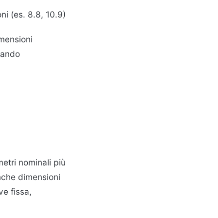
oni (es. 8.8, 10.9)
mensioni
itando
metri nominali più
nche dimensioni
ve fissa,