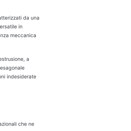
atterizzati da una
rsatile in
tenza meccanica
.
estrusione, a
a esagonale
oni indesiderate
azionali che ne