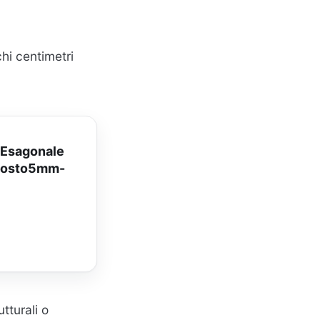
chi centimetri
 Esagonale
pposto5mm-
utturali o