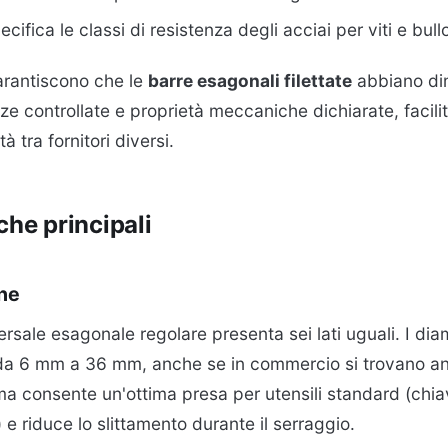
pecifica le classi di resistenza degli acciai per viti e bull
rantiscono che le
barre esagonali filettate
abbiano di
nze controllate e proprietà meccaniche dichiarate, facil
tà tra fornitori diversi.
che principali
ne
rsale esagonale regolare presenta sei lati uguali. I dia
da 6 mm a 36 mm, anche se in commercio si trovano a
ma consente un'ottima presa per utensili standard (chia
) e riduce lo slittamento durante il serraggio.