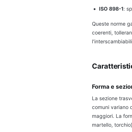
ISO 898-1
: s
Queste norme ga
coerenti, tollera
l'interscambiabili
Caratteristi
Forma e sezio
La sezione trasve
comuni variano 
maggiori. La for
martello, torchio