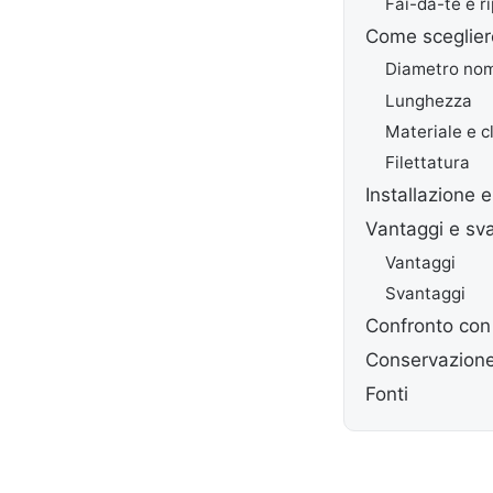
Fai-da-te e r
Come sceglier
Diametro nom
Lunghezza
Materiale e c
Filettatura
Installazione 
Vantaggi e sv
Vantaggi
Svantaggi
Confronto con
Conservazion
Fonti