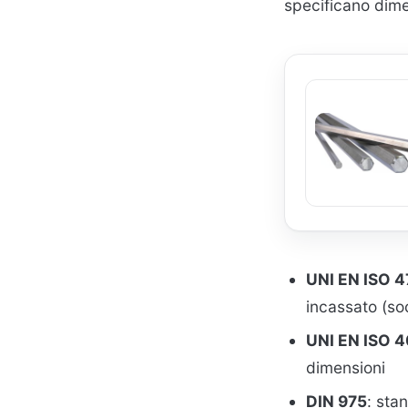
specificano dime
UNI EN ISO 
incassato (so
UNI EN ISO 
dimensioni
DIN 975
: sta