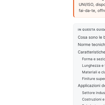
UNI/ISO, dispon
fai-da-te, off
IN QUESTA GUID
Cosa sono le b
Norme tecniche
Caratteristiche
Forma e sezi
Lunghezza e f
Materiali e cl
Finiture super
Applicazioni d
Settore indus
Costruzioni e