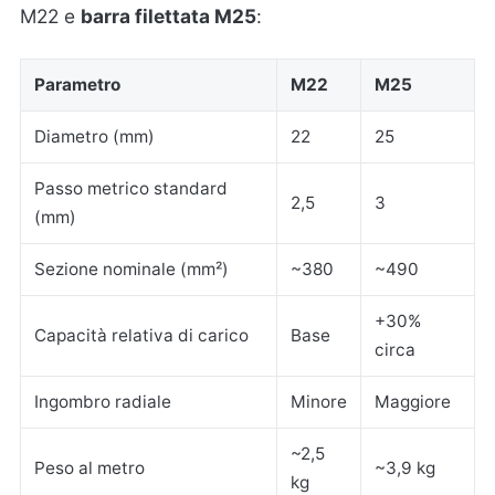
M22 e
barra filettata M25
:
Parametro
M22
M25
Diametro (mm)
22
25
Passo metrico standard
2,5
3
(mm)
Sezione nominale (mm²)
~380
~490
+30%
Capacità relativa di carico
Base
circa
Ingombro radiale
Minore
Maggiore
~2,5
Peso al metro
~3,9 kg
kg