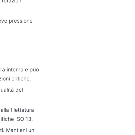
 rotazioni
ieve pressione
ura interna e può
oni critiche.
ualità del
la filettatura
ifiche ISO 13.
ti. Mantieni un