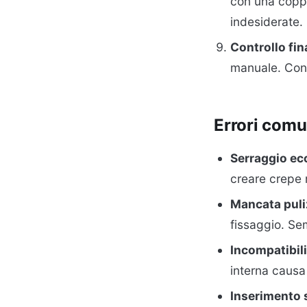
con una coppia
indesiderate.
Controllo fin
manuale. Contr
Errori comu
Serraggio ec
creare crepe 
Mancata puli
fissaggio. Se
Incompatibili
interna causa
Inserimento 