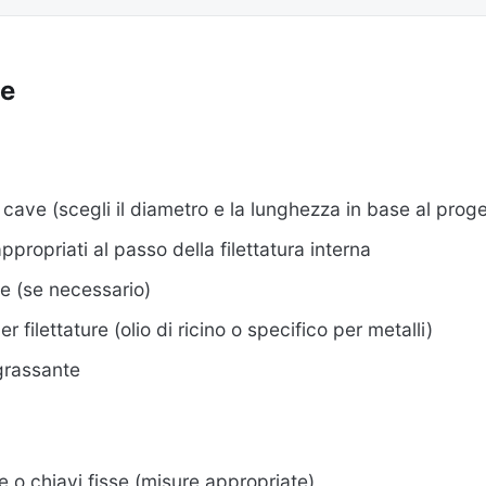
ve
e cave (scegli il diametro e la lunghezza in base al proge
appropriati al passo della filettatura interna
le (se necessario)
r filettature (olio di ricino o specifico per metalli)
grassante
e o chiavi fisse (misure appropriate)