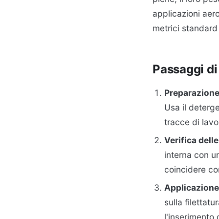
applicazioni aer
metrici standard 
Passaggi di
Preparazione 
Usa il deterg
tracce di lavo
Verifica dell
interna con u
coincidere con
Applicazione 
sulla filettat
l'inserimento d