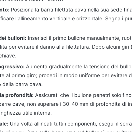
nto:
Posiziona la barra filettata cava nella sua sede fin
rificare l'allineamento verticale e orizzontale. Segna i pu
ei bulloni:
Inserisci il primo bullone manualmente, ruo
dita per evitare il danno alla filettatura. Dopo alcuni giri
 chiave.
ogressivo:
Aumenta gradualmente la tensione del bullo
 al primo giro; procedi in modo uniforme per evitare 
e della barra cava.
la profondità:
Assicurati che il bullone penetri solo fino
 barre cave, non superare i 30-40 mm di profondità di 
lunghezza utile interna.
ale:
Una volta allineati tutti i componenti, esegui il serr