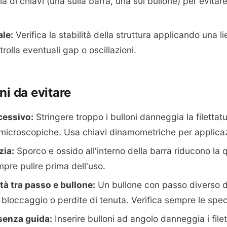
 di chiavi (una sulla barra, una sul bullone) per evitare
ale:
Verifica la stabilità della struttura applicando una l
olla eventuali gap o oscillazioni.
ni da evitare
cessivo:
Stringere troppo i bulloni danneggia la filettat
microscopiche. Usa chiavi dinamometriche per applicazi
zia:
Sporco e ossido all'interno della barra riducono la q
mpre pulire prima dell'uso.
tà tra passo e bullone:
Un bullone con passo diverso dal
 bloccaggio o perdite di tenuta. Verifica sempre le spec
senza guida:
Inserire bulloni ad angolo danneggia i filet