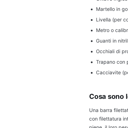
Martello in 
Livella (per c
Metro o calibr
Guanti in nitr
Occhiali di p
Trapano con p
Cacciavite (pe
Cosa sono le
Una barra filetta
con filettatura i
piene, il loro pes