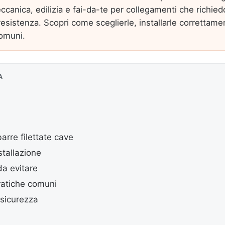
meccanica, edilizia e fai-da-te per collegamenti che richie
esistenza. Scopri come sceglierle, installarle correttame
comuni.
A
arre filettate cave
stallazione
da evitare
ratiche comuni
 sicurezza