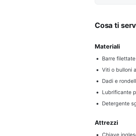
Cosa ti ser
Materiali
Barre filettat
Viti o bulloni 
Dadi e rondel
Lubrificante pe
Detergente s
Attrezzi
Chiave ingles