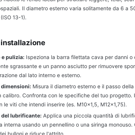
ospaziali. Il diametro esterno varia solitamente da 6 a 
(ISO 13-1).
 installazione
e pulizia:
Ispeziona la barra filettata cava per danni o
ente sgrassante e un panno asciutto per rimuovere spor
razione dal lato interno e esterno.
e dimensioni:
Misura il diametro esterno e il passo della 
n calibro. Confronta con le specifiche del tuo progetto.
 le viti che intendi inserire (es. M10×1,5, M12×1,75).
del lubrificante:
Applica una piccola quantità di lubrif
ura interna usando un pennellino o una siringa monouso. 
ei bulloni e riduce l'attrito.