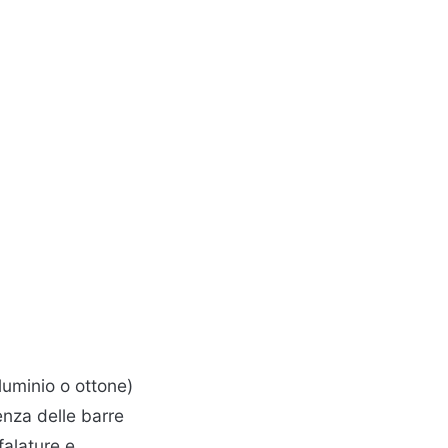
luminio o ottone)
enza delle barre
ffalature e