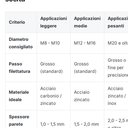
Applicazioni
Applicazioni
Applicazi
Criterio
leggere
medie
pesanti
Diametro
M8 - M10
M12 - M16
M20 e olt
consigliato
Grosso o
Passo
Grosso
Grosso
fine per
filettatura
(standard)
(standard)
precision
Acciaio
Acciaio
Materiale
Acciaio
carbonio /
zincato /
ideale
zincato
zincato
inox
Spessore
2,0 - 2,5
parete
1,0 - 1,5 mm
1,5 - 2,0 mm
e oltre